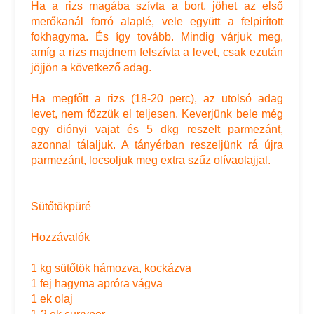
Ha a rizs magába szívta a bort, jöhet az első
merőkanál forró alaplé, vele együtt a felpirított
fokhagyma. És így tovább. Mindig várjuk meg,
amíg a rizs majdnem felszívta a levet, csak ezután
jöjjön a következő adag.
Ha megfőtt a rizs (18-20 perc), az utolsó adag
levet, nem főzzük el teljesen. Keverjünk bele még
egy diónyi vajat és 5 dkg reszelt parmezánt,
azonnal tálaljuk. A tányérban reszeljünk rá újra
parmezánt, locsoljuk meg extra szűz olívaolajjal.
Sütőtökpüré
Hozzávalók
1 kg sütőtök hámozva, kockázva
1 fej hagyma apróra vágva
1 ek olaj