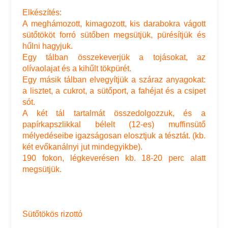
Elkészítés:
A meghámozott, kimagozott, kis darabokra vágott
sütőtököt forró sütőben megsütjük, pürésítjük és
hűlni hagyjuk.
Egy tálban összekeverjük a tojásokat, az
olívaolajat és a kihűlt tökpürét.
Egy másik tálban elvegyítjük a száraz anyagokat:
a lisztet, a cukrot, a sütőport, a fahéjat és a csipet
sót.
A két tál tartalmát összedolgozzuk, és a
papírkapszlikkal bélelt (12-es) muffinsütő
mélyedéseibe igazságosan elosztjuk a tésztát. (kb.
két evőkanálnyi jut mindegyikbe).
190 fokon, légkeverésen kb. 18-20 perc alatt
megsütjük.
Sütőtökös rizottó