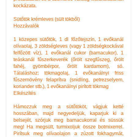
kockázata.
Sütőtök krémleves (sült tökből)
Hozzávalók
1 közepes sütőtök, 1 dl főzőtejszín, 1 evőkanál
olívaolaj, 3 zöldségleves (vagy 1 zöldségkockával
felfőzött víz), 1 evőkanál cukor (barnacukor), 1
teáskanál fűszerkeverék (őrölt szegfűszeg, őrölt
fahéj, gyömbérpor, őrölt kardamom), só.
Tálaláshoz: tökmagolaj, 1 evőkanálnyi friss
fűszernövény felaprítva (snidling, petrezselyem,
koriander stb.), 1 evőkanálnyi pirított tökmag
Elkészítés
Hámozzuk meg a sütőtököt, vágjuk ketté
hosszában, majd negyedeljük, kaparjuk ki a
belsejét, szórjuk meg barnacukorral és süssük
meg! Ha megsült, turmixoljuk össze botmixerrel.
Pirítsuk meg olívaolajon a zúzott fokhagymát,