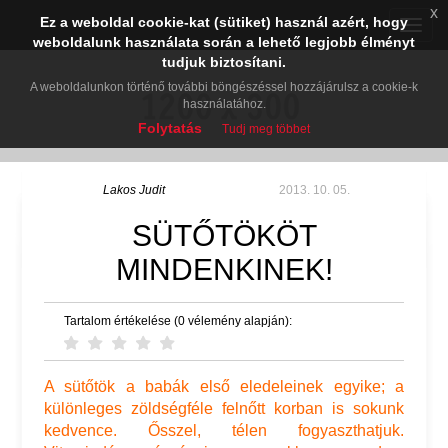
x
Ez a weboldal cookie-kat (sütiket) használ azért, hogy
Toggle
weboldalunk használata során a lehető legjobb élményt
naviga
tudjuk biztosítani.
A weboldalunkon történő további böngészéssel hozzájárulsz a cookie-k
használatához.
Folytatás
Tudj meg többet
Lakos Judit
2013. 10. 05.
SÜTŐTÖKÖT
MINDENKINEK!
Tartalom értékelése (0 vélemény alapján):
A sütőtök a babák első eledeleinek egyike; a
különleges zöldségféle felnőtt korban is sokunk
kedvence. Ősszel, télen fogyaszthatjuk.