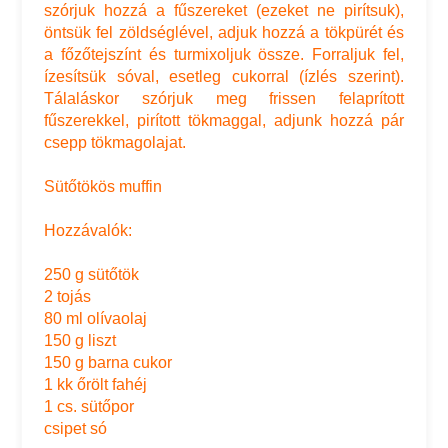
szórjuk hozzá a fűszereket (ezeket ne pirítsuk),
öntsük fel zöldséglével, adjuk hozzá a tökpürét és
a főzőtejszínt és turmixoljuk össze. Forraljuk fel,
ízesítsük sóval, esetleg cukorral (ízlés szerint).
Tálaláskor szórjuk meg frissen felaprított
fűszerekkel, pirított tökmaggal, adjunk hozzá pár
csepp tökmagolajat.
Sütőtökös muffin
Hozzávalók:
250 g sütőtök
2 tojás
80 ml olívaolaj
150 g liszt
150 g barna cukor
1 kk őrölt fahéj
1 cs. sütőpor
csipet só