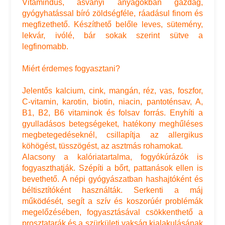
Vitamindús, ásványi anyagokban gazdag,
gyógyhatással bíró zöldségféle, ráadásul finom és
megfizethető. Készíthető belőle leves, sütemény,
lekvár, ivólé, bár sokak szerint sütve a
legfinomabb.
Miért érdemes fogyasztani?
Jelentős kalcium, cink, mangán, réz, vas, foszfor,
C-vitamin, karotin, biotin, niacin, pantoténsav, A,
B1, B2, B6 vitaminok és folsav forrás. Enyhíti a
gyulladásos betegségeket, hatékony meghűléses
megbetegedéseknél, csillapítja az allergikus
köhögést, tüsszögést, az asztmás rohamokat.
Alacsony a kalóriatartalma, fogyókúrázók is
fogyaszthatják. Szépíti a bőrt, pattanások ellen is
bevethető. A népi gyógyászatban hashajtóként és
béltisztítóként használták. Serkenti a máj
működését, segít a szív és koszorúér problémák
megelőzésében, fogyasztásával csökkenthető a
prosztatarák és a szürkületi vakság kialakulásának