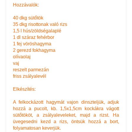
Hozzávalók:
40 dkg sütőtök
35 dkg risottonak való rizs
1,5 l hús/zöldségalaplé
1 dl száraz fehérbor
1 fej vöröshagyma
2 gerezd fokhagyma
olívaolaj
vaj
reszelt parmezán
friss zsályalevél
Elkészítés:
A felkockázott hagymát vajon dinszteljük, adjuk
hozzá a pucolt, kb. 1,5x1,5cm kockákra vágott
sütőtököt, a zsályaleveleket, majd a rizst. Ha
üvegesedni kezd a rizs, öntsük hozzá a bort,
folyamatosan keverjük.