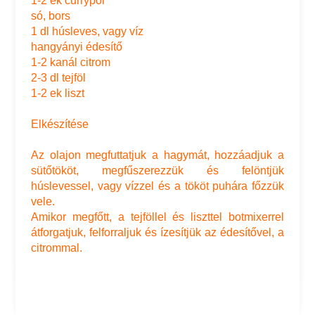
1-2 ek currypor
só, bors
1 dl húsleves, vagy víz
hangyányi édesítő
1-2 kanál citrom
2-3 dl tejföl
1-2 ek liszt
Elkészítése
Az olajon megfuttatjuk a hagymát, hozzáadjuk a
sütőtököt, megfűszerezzük és felöntjük
húslevessel, vagy vízzel és a tököt puhára főzzük
vele.
Amikor megfőtt, a tejföllel és liszttel botmixerrel
átforgatjuk, felforraljuk és ízesítjük az édesítővel, a
citrommal.