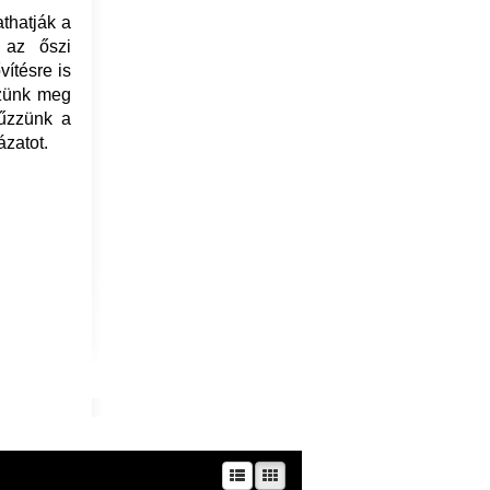
thatják a
 az őszi
ítésre is
zzünk meg
fűzzünk a
ázatot.