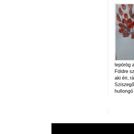
lepörög a
Földre s
aki éri, r
Sziszegő 
hullongó