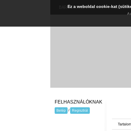
Ez a weboldal cookie-kat (sütik
BARKÁCSOLJUNK EGYÜTT
FŐZZÜNK 
A 
FELHASZNÁLÓKNAK
/
Belép
Regisztrál
Tartalom