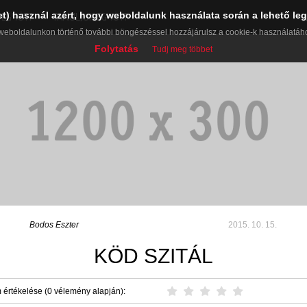
et) használ azért, hogy weboldalunk használata során a lehető leg
EGYÜTT
TANULJUK EGYÜTT
weboldalunkon történő további böngészéssel hozzájárulsz a cookie-k használatáh
Folytatás
Tudj meg többet
Bodos Eszter
2015. 10. 15.
KÖD SZITÁL
 értékelése (0 vélemény alapján):