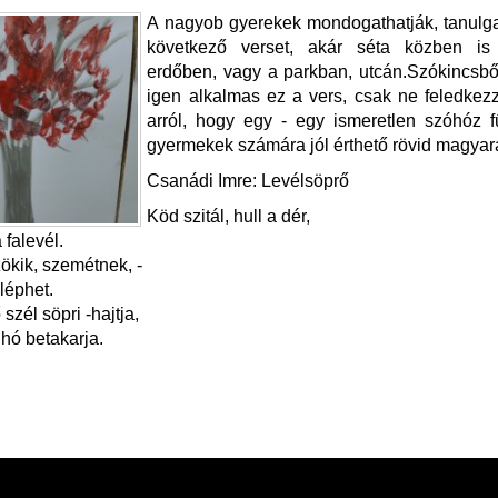
A nagyob gyerekek mondogathatják, tanulga
következő verset, akár séta közben is
erdőben, vagy a parkban, utcán.Szókincsbőv
igen alkalmas ez a vers, csak ne feledke
arról, hogy egy - egy ismeretlen szóhóz 
gyermekek számára jól érthető rövid magyar
Csanádi Imre: Levélsöprő
Köd szitál, hull a dér,
 falevél.
zökik, szemétnek, -
áléphet.
szél söpri -hajtja,
 hó betakarja.